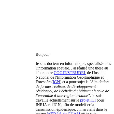
Bonjour
Je suis docteur en informatique, spécialisé dans
l'information spatiale. J'ai réalisé une thèse au
laboratoire
COGIT/STRUDEL
de l'Institut
National de l'Information Géographique et
Forestière(
IGN
) et a pour sujet la
"Simulation
de formes réalistes de développement
résidentiel, de l’échelle du bâtiment à celle de
l’ensemble d’une région urbaine"
. Je suis
travaille actuellement sur le
projet ICI
pour
INRIA et l'IGN, afin de modéliser la
transmission épidémique. J'interviens dans le
master
MEDAS du CNAM
où je suis